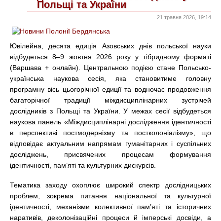
Польщі та України
21 травня 2026, 19:14
Ювілейна, десята едиція Азовських днів польської науки
відбудеться 8–9 жовтня 2026 року у гібридному форматі
(Варшава + онлайн). Центральною подією стане Польсько-
українська наукова сесія, яка становитиме головну
програмну вісь цьогорічної едиції та водночас продовження
багаторічної традиції міждисциплінарних зустрічей
дослідників з Польщі та України. У межах сесії відбудеться
наукова панель «Міждисциплінарні дослідження ідентичності
в перспективі постмодернізму та постколоніалізму», що
відповідає актуальним напрямам гуманітарних і суспільних
досліджень, присвячених процесам формування
ідентичності, пам’яті та культурних дискурсів.
Тематика заходу охоплює широкий спектр дослідницьких
проблем, зокрема питання національної та культурної
ідентичності, механізми колективної пам’яті та історичних
наративів, деколонізаційні процеси й імперські досвіди, а