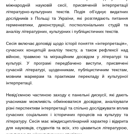
міжнародній науковій сесії, присвяченій інтерпретації
літературно-культурних текстів. Подія об’єднує видатних
дослідників з Польщі та України, які розглядають питання
герменевтики, деконструкції, постколоніальних студій та
аналізу літературних, культурних і публіцистичних текстів.
Сесія включає доповіді щодо історії поняття «інтерпретація»,
сучасних концепцій аналізу тексту, а також рефлексії над
війною, травмою та міграційним досвідом у літературі та
культурі. У програмі передбачено виступи, присвячені
сучасній літературі, щоденникам, публіцистичним текстам,
мовним маркерам та практикам перекладу й культурної
інтерпретації.
Невід’ємною частиною заходу є панельні дискусії, які дають
учасникам можливість обмінюватися досвідом, аналізувати
різні перспективи інтерпретації та спільно досліджувати вплив
сучасних соціальних і історичних процесів на культуру та
літературу. Сесія має міждисциплінарний характер і відкрита
для науковців, студентів та всіх, хто цікавиться літературою,