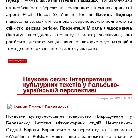
Цупер
і голова Фундації
Наталія Панченко
, які наголосили
на необхідності збереження солідарності в умовах тривалої
агресії Росії. Посол України в Польщі
Василь Боднар
підкреслив зв’язок між безпекою, європейською політикою та
стійкістю держав регіону. Презентація
Міхала Федоровича
(Інститут досліджень Інтернету і медіа) засвідчила, що
російська дезінформація активно використовує міграційні
теми для поляризації польського суспільства.
читати далі »
Наукова сесія: Інтерпретація
культурних текстів у польсько-
українській перспективі
27 вересня 2025, 18:37
Польське культурно-освітнє товариство «Відродження» у
Бердянську, Інститут міжкультурних студій Центрально-
Східної Європи Варшавського університету та Товариство
«Wspólnota Polska» мають честь запросити до участі у