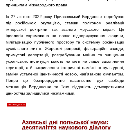
принципам міжнародного права.
Із 27 лютого 2022 року Приазовський Бердянськ перебуває
під російською окупацією, ставши полігоном реалізації
імперської доктрини так званого «русского міра». Ця
ідеологія спрямована на повне підпорядкування людини,
мілітаризацію публічного простору та системну росінизацю
суспільного життя. Жорстокі репресії, фільтраційні заходи,
примусові депортації, розграбування майна та знищення
українських інституцій мають на меті не лише захоплення
території, а й викривлення історичної пам’яті та культурної,
заміну усталеної ідентичності новою, нав’язаною окупантом.
Попри це безпрецедентне насильство дух свободи
мешканців Бердянська та їхня відданість демократичним
цінностям залишилися незламними.
читати далі »
Азовські дні польської науки:
десятиліття наукового діалогу