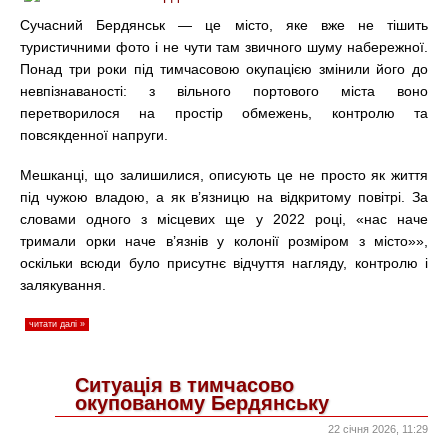
Сучасний Бердянськ — це місто, яке вже не тішить
туристичними фото і не чути там звичного шуму набережної.
Понад три роки під тимчасовою окупацією змінили його до
невпізнаваності: з вільного портового міста воно
перетворилося на простір обмежень, контролю та
повсякденної напруги.
Мешканці, що залишилися, описують це не просто як життя
під чужою владою, а як в’язницю на відкритому повітрі. За
словами одного з місцевих ще у 2022 році, «нас наче
тримали орки наче в’язнів у колонії розміром з місто»»,
оскільки всюди було присутнє відчуття нагляду, контролю і
залякування.
читати далі »
Ситуація в тимчасово
окупованому Бердянську
22 січня 2026, 11:29