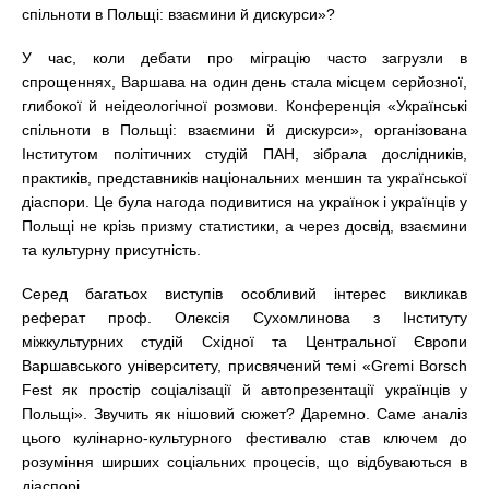
спільноти в Польщі: взаємини й дискурси»?
У час, коли дебати про міграцію часто загрузли в
спрощеннях, Варшава на один день стала місцем серйозної,
глибокої й неідеологічної розмови. Конференція «Українські
спільноти в Польщі: взаємини й дискурси», організована
Інститутом політичних студій ПАН, зібрала дослідників,
практиків, представників національних меншин та української
діаспори. Це була нагода подивитися на українок і українців у
Польщі не крізь призму статистики, а через досвід, взаємини
та культурну присутність.
Серед багатьох виступів особливий інтерес викликав
реферат проф. Олексія Сухомлинова з Інституту
міжкультурних студій Східної та Центральної Європи
Варшавського університету, присвячений темі «Gremi Borsch
Fest як простір соціалізації й автопрезентації українців у
Польщі». Звучить як нішовий сюжет? Даремно. Саме аналіз
цього кулінарно-культурного фестивалю став ключем до
розуміння ширших соціальних процесів, що відбуваються в
діаспорі.