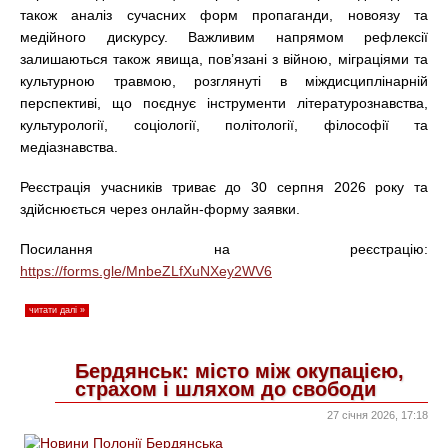
також аналіз сучасних форм пропаганди, новоязу та
медійного дискурсу. Важливим напрямом рефлексії
залишаються також явища, пов’язані з війною, міграціями та
культурною травмою, розглянуті в міждисциплінарній
перспективі, що поєднує інструменти літературознавства,
культурології, соціології, політології, філософії та
медіазнавства.
Реєстрація учасників триває до 30 серпня 2026 року та
здійснюється через онлайн-форму заявки.
Посилання на реєстрацію:
https://forms.gle/MnbeZLfXuNXey2WV6
читати далі »
Бердянськ: місто між окупацією,
страхом і шляхом до свободи
27 січня 2026, 17:18