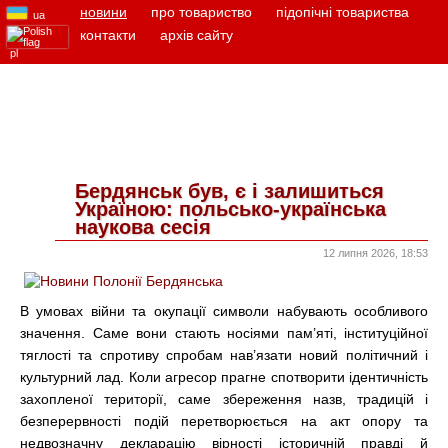
новини
про товариство
підопічні товариства
ua
контакти
aрхів сайту
pl
Бердянськ був, є і залишиться
Україною: польсько-українська
наукова сесія
12 липня 2026, 18:53
В умовах війни та окупації символи набувають особливого
значення. Саме вони стають носіями пам’яті, інституційної
тяглості та спротиву спробам нав’язати новий політичний і
культурний лад. Коли агресор прагне спотворити ідентичність
захопленої території, саме збереження назв, традицій і
безперервності подій перетворюється на акт опору та
недвозначну декларацію вірності історичній правді й